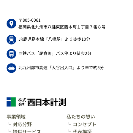
情報を提供、委託することがあります。
6．安全管理措置について
〒805-0061
弊社は皆様の個人情報に関し、情報の紛失・改ざん及
福岡県北九州市八幡東区西本町１丁目７番８号
び漏洩防止のために適切な安全管理措置を実施致しま
す。又、皆様の個人情報を取り扱う職員に対し、個人
JR鹿児島本線「八幡駅」より徒歩10分
情報の重要性について教育を行うとともに、皆様の個
人情報を委託する場合には、委託先を適切に監督致し
西鉄バス「尾倉町」バス停より徒歩2分
ます。
7．登録個人情報の開示について
北九州都市高速「大谷出入口」より車で約5分
弊社は、皆様の個人情報をできるだけ正確かつ最新の
内容で管理致します。 又、皆様からお申し出があった
場合には、弊社所定の方法によってご照会者がご本人
であることをご確認させていただいた上で、下記のお
問い合わせ窓口で登録個人情報の開示、変更、訂正、
削除に適切かつ迅速に対応致します。
事業領域
私たちの想い
8．サイト等のセキュリティに関して
対応分野
コンセプト
弊社では、個人情報に関係するデータベースへのアク
提供サービス
代表挨拶
セスについて、社内においても不正利用されないよう