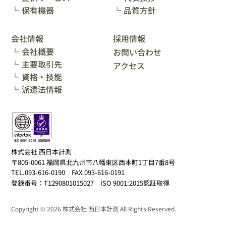
厳重に管理します。また弊社は利用者により良いサー
保有機器
品質方針
ビスを提供するため業務を委託した関連会社や委託先
にも適切な管理の実施を徹底致します。
会社情報
採用情報
会社概要
9．Cookie情報について
お問い合わせ
弊社のウェブサイトには、「Cookie」を使用している
主要取引先
アクセス
ページがあります。Webブラウザの多くはCookieを受
資格・技能
け取ったことを認識し、ユーザーがCookieの使用を許
派遣法情報
可するか禁止するかを設定できるようになっていま
す。自分が使用しているブラウザがこの機能を持って
いるかどうか不明な場合は、ソフトウェア製造元また
は、インターネットプロバイダにお問い合わせくださ
い。Cookieは主に利用者のオンライン上の活動を向上
株式会社 西日本計測
させるために利用され、許可を得ていない限り特定の
〒805-0061 福岡県北九州市八幡東区西本町1丁目7番8号
利用者のナビゲーション・パターンを追跡するなどの
TEL.093-616-0190 FAX.093-616-0191
目的には利用しません。利用者がニュースや記事など
登録番号：T1290801015027 ISO 9001:2015認証取得
の情報を閲覧、又はダウンロードする目的でサイトを
訪れた場合に、弊社が収集する情報の大部分は統計専
Copyright © 2026 株式会社 西日本計測 All Rights Reserved.
用のもの（利用者がアクセスしているドメイン、サイ
トにアクセスした日時、直前にアクセスしていたウェ