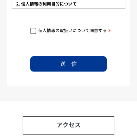
2. 個人情報の利用目的について
弊社では、あらかじめ皆様ご本人の同意を得た場合及
び法令等に定める場合を除き、皆様から直接または間
接に取得した個人情報を以下の利用目的及びその他の
個人情報の取扱いについて同意する
＊
方法であらかじめ公表した利用目的、又は取得後速や
かに皆様ご本人へ通知、公表する利用目的の達成に必
要な範囲内において利用致します。
3．共同利用について
お客様へのサービス提供の内容に応じて、お客様の個
人情報を弊社を含めグループ各社内において共同利用
することがあります。
共同利用する個人データの項目
氏名、勤務先、役職、年齢、住所、電話番号、フ
ァックス番号、その他弊社がサービス・業務に関
連して入手した個人情報
共同利用者の範囲
①弊社グループ各社
アクセス
②弊社提携先
共同利用者の利用目的